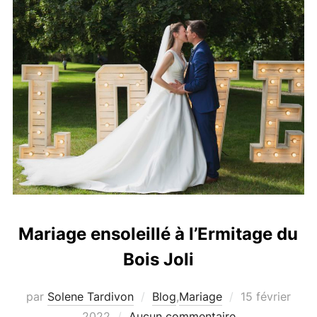
Mariage ensoleillé à l’Ermitage du
Bois Joli
Publié
par
Solene Tardivon
Blog
,
Mariage
15 février
le
2022
Aucun commentaire