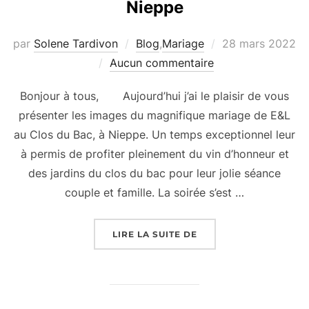
Nieppe
Publié
par
Solene Tardivon
Blog
,
Mariage
28 mars 2022
le
Aucun commentaire
Bonjour à tous, Aujourd’hui j’ai le plaisir de vous
présenter les images du magnifique mariage de E&L
au Clos du Bac, à Nieppe. Un temps exceptionnel leur
à permis de profiter pleinement du vin d’honneur et
des jardins du clos du bac pour leur jolie séance
couple et famille. La soirée s’est …
« MARIAGE DE E&L AU
LIRE LA SUITE DE