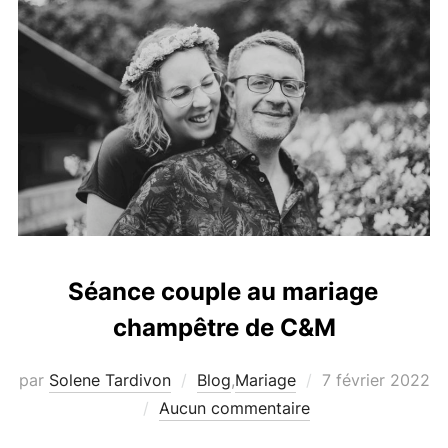
Séance couple au mariage
champêtre de C&M
Publié
par
Solene Tardivon
Blog
,
Mariage
7 février 2022
le
Aucun commentaire