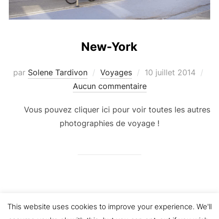
New-York
Publié
par
Solene Tardivon
Voyages
10 juillet 2014
le
Aucun commentaire
Vous pouvez cliquer ici pour voir toutes les autres
photographies de voyage !
Politique de confidentialité
This website uses cookies to improve your experience. We'll
Propulsé par WordPress