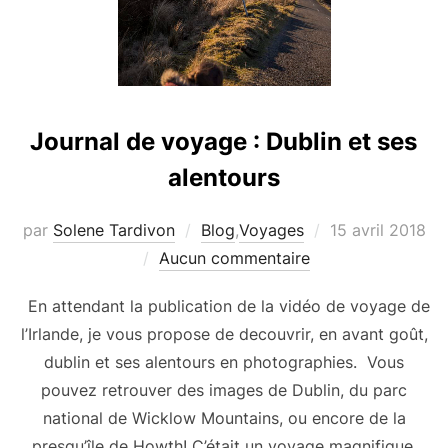
Journal de voyage : Dublin et ses
alentours
Publié
par
Solene Tardivon
Blog
,
Voyages
15 avril 2018
le
Aucun commentaire
En attendant la publication de la vidéo de voyage de
l’Irlande, je vous propose de decouvrir, en avant goût,
dublin et ses alentours en photographies. Vous
pouvez retrouver des images de Dublin, du parc
national de Wicklow Mountains, ou encore de la
presqu’île de Howth! C’était un voyage magnifique,