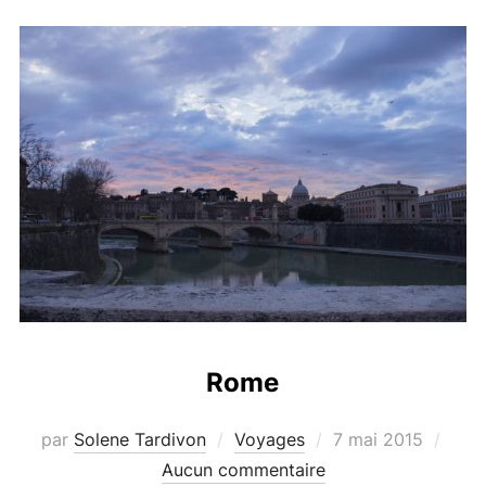
Rome
Publié
par
Solene Tardivon
Voyages
7 mai 2015
le
Aucun commentaire